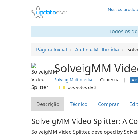
Nossos produt
Todos os dow
Página Inicial
Áudio e Multimídia
Solv
SolveigMM Video
Solveig Multimedia
❘
Comercial
❘
Win
dos votos de
3
Descrição
Técnico
Comprar
Edi
SolveigMM Video Splitter: A 
SolveigMM Video Splitter, developed by Solvei