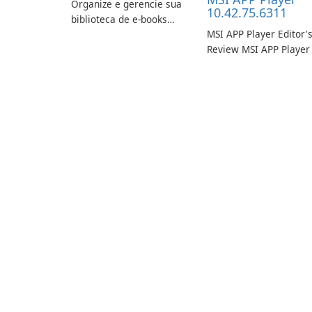
Organize e gerencie sua
10.42.75.6311
biblioteca de e-books
MSI APP Player Editor'
com facilidade usando o
Review MSI APP Player 
Calibre.
MSI’s Windows Android
emulator built atop the
BlueStacks engine and
tuned for MSI hardwar