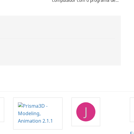
computador com o programa de
aprimoramento da computação
Intel
J
E