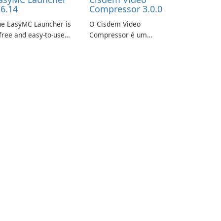
.6.14
Compressor 3.0.0
he EasyMC Launcher is
O Cisdem Video
free and easy-to-use
Compressor é um
necraft launcher
software compacto de
veloped by EasyMC. It
compressão de vídeo
lows Minecraft players
para Mac. Ele permite
 quickly and easily
que os usuários
cess their favorite
compactem arquivos de
ervers and mods with
mídia definindo a
st a few clicks.
porcentagem, o tamanho
do arquivo de destino e
os parâmetros do
arquivo para garantir …