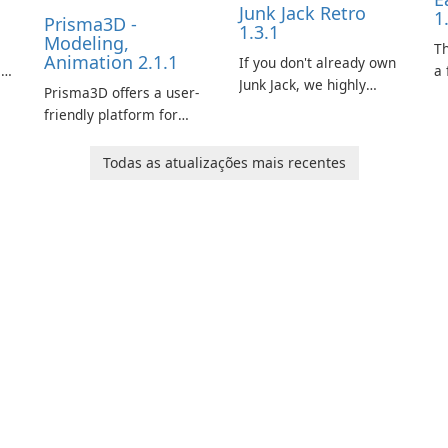
Junk Jack Retro
1
Prisma3D -
1.3.1
Modeling,
s
T
Animation 2.1.1
If you don't already own
is
a 
Junk Jack, we highly
Prisma3D offers a user-
Mi
recommend purchasing
friendly platform for
de
it before considering
aspiring 3D creators to
al
Junk Jack Retro. This
e.
bring their imagination
to
Todas as atualizações mais recentes
game is where it all
to life. With a wide range
ac
began! Junk Jack Retro,
of tools and features,
s
formerly known as Junk
this app allows users to
ju
Jack, now offers
easily design 3D models
widescreen support.
and generate captivating
animated scenes.