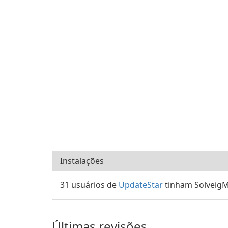
Instalações
31 usuários de
UpdateStar
tinham SolveigM
Últimas revisões