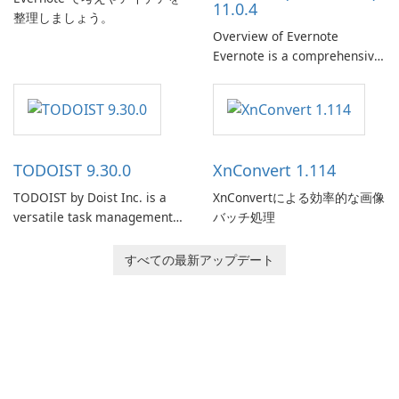
11.0.4
整理しましょう。
Overview of Evernote
Evernote is a comprehensive
note-taking and organization
software designed to help
users capture, organize, and
access information across
multiple devices.
TODOIST 9.30.0
XnConvert 1.114
TODOIST by Doist Inc. is a
XnConvertによる効率的な画像
versatile task management
バッチ処理
tool designed to help
individuals and teams
すべての最新アップデート
organize their work and
increase productivity.