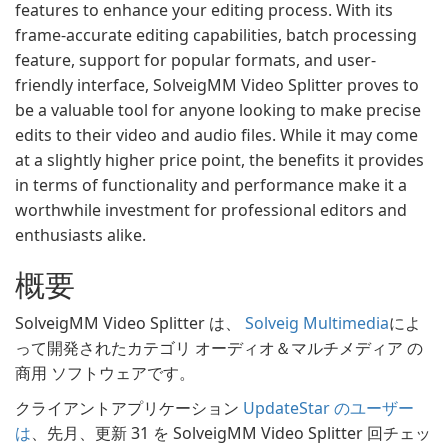
features to enhance your editing process. With its
frame-accurate editing capabilities, batch processing
feature, support for popular formats, and user-
friendly interface, SolveigMM Video Splitter proves to
be a valuable tool for anyone looking to make precise
edits to their video and audio files. While it may come
at a slightly higher price point, the benefits it provides
in terms of functionality and performance make it a
worthwhile investment for professional editors and
enthusiasts alike.
概要
SolveigMM Video Splitter は、
Solveig Multimedia
によ
って開発されたカテゴリ オーディオ＆マルチメディア の
商用 ソフトウェアです。
クライアントアプリケーション
UpdateStar のユーザー
は
、先月、更新 31 を SolveigMM Video Splitter 回チェッ